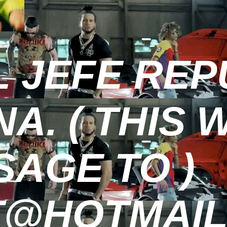
L JEFE RE
A. ( THIS 
SAGE TO )
T@HOTMAIL